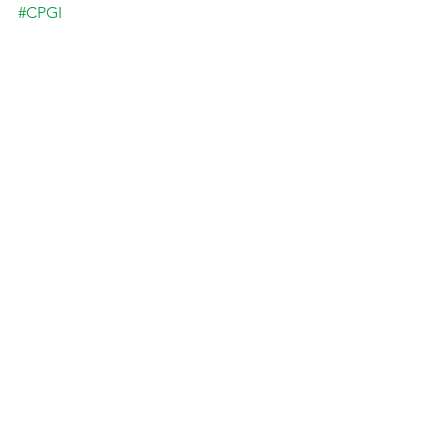
#CPGI
>> Télécharger 
la brochure <<
Voir tout
Posts récents