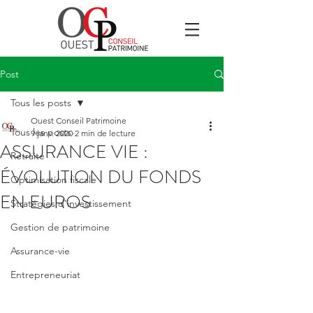
Post
Tous les posts
Ouest Conseil Patrimoine
Tous les posts
9 janv. 2020
2 min de lecture
ASSURANCE VIE :
Retraite
ÉVOLUTION DU FONDS
Optimisation fiscale
EN EUROS
Stratégies d'investissement
Gestion de patrimoine
Assurance-vie
Entrepreneuriat