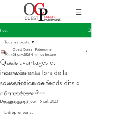
Post
Tous les posts
Ouest Conseil Patrimoine
Tous les posts
23 juin 2023
4 min de lecture
Quels avantages et
Retraite
inconvénients lors de la
Optimisation fiscale
souscription de fonds dits «
Stratégies d'investissement
non cotés » ?
Gestion de patrimoine
Dernière mise à jour :
6 juil. 2023
Assurance-vie
Entrepreneuriat