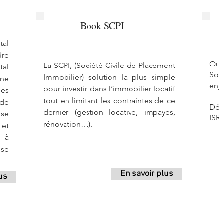
Book SCPI
tal
dre
Qu
La SCPI, (Société Civile de Placement
al
So
Immobilier) solution la plus simple
une
en
pour investir dans l’immobilier locatif
les
tout en limitant les contraintes de ce
 de
Dé
dernier (gestion locative, impayés,
 se
ISR
rénovation…).
 et
 à
se
En savoir plus
us