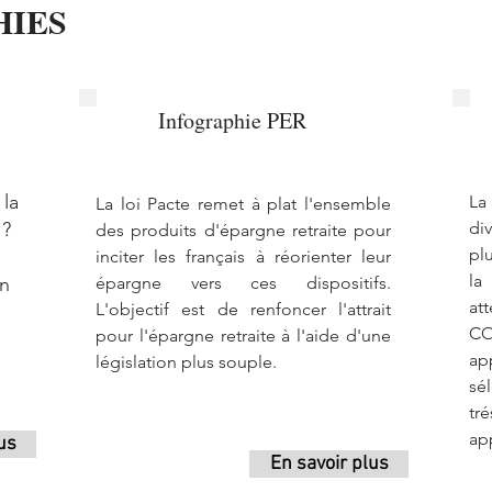
HIES
Infographie PER
 la
La
La loi Pacte remet à plat l'ensemble
 ?
di
des produits d'épargne retraite pour
pl
:
inciter les français à réorienter leur
la
on
épargne vers ces dispositifs.
at
L'objectif est de renfoncer l'attrait
CO
pour l'épargne retraite à l'aide d'une
ap
législation plus souple.
sé
tr
ap
us
En savoir plus