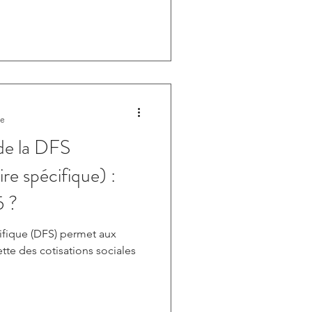
re
 de la DFS
ire spécifique) :
5 ?
cifique (DFS) permet aux
tte des cotisations sociales