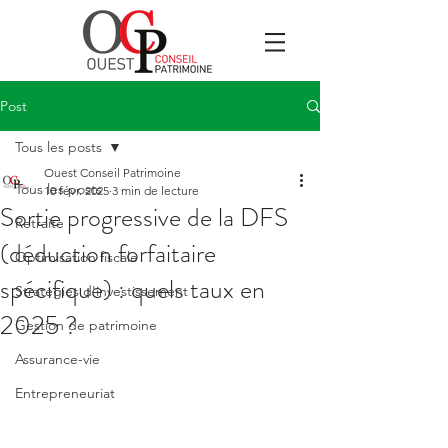
Post
Tous les posts
Ouest Conseil Patrimoine
Tous les posts
10 févr. 2025
3 min de lecture
Sortie progressive de la DFS
Retraite
(déduction forfaitaire
Optimisation fiscale
spécifique) : quels taux en
Stratégies d'investissement
2025 ?
Gestion de patrimoine
Assurance-vie
Entrepreneuriat